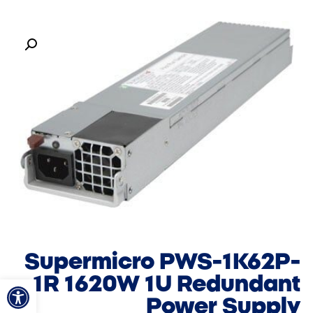
Supermicro PWS-1K62P-
פתח סרגל
1R 1620W 1U Redundant
Power Supply