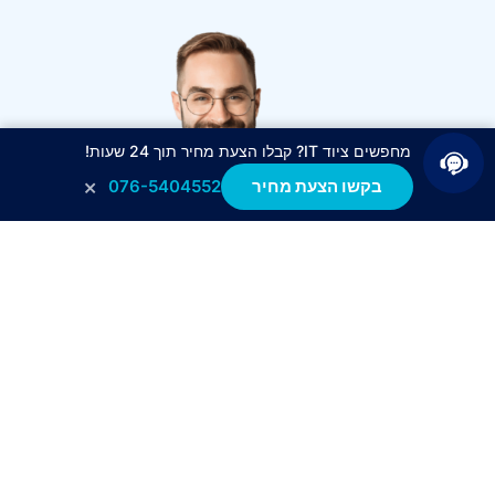
מחפשים ציוד IT? קבלו הצעת מחיר תוך 24 שעות!
×
בקשו הצעת מחיר
076-5404552