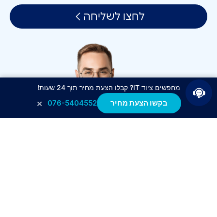
לחצו לשליחה
מחפשים ציוד IT? קבלו הצעת מחיר תוך 24 שעות!
×
בקשו הצעת מחיר
076-5404552