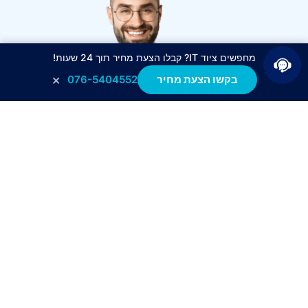
מחפשים ציוד IT? קבלו הצעת מחיר תוך 24 שעות!
×
בקשו הצעת מחיר
076-5404552