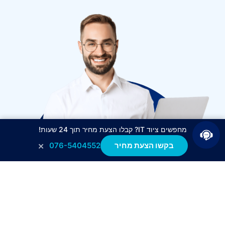
מחפשים ציוד IT? קבלו הצעת מחיר תוך 24 שעות!
×
בקשו הצעת מחיר
076-5404552