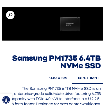
Samsung PM1735 6.4TB
NVMe SSD
תיאור המוצר
מפרט טכני
The Samsung PM1735 6.4TB NVMe SSD is an
פתח סרגל
enterprise-grade solid-state drive featuring 6.4TB
capacity with PCIe 4.0 NVMe interface in a U.2 2.5-
inch form factor. Designed for data center workloads,