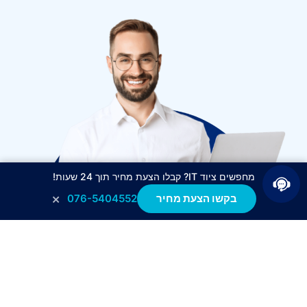
מחפשים ציוד IT? קבלו הצעת מחיר תוך 24 שעות!
×
בקשו הצעת מחיר
076-5404552