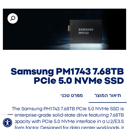
Samsung PM1743 7.68TB
PCIe 5.0 NVMe SSD
תיאור המוצר
מפרט טכני
The Samsung PM1743 7.68TB PCIe 5.0 NVMe SSD is
פתח סרגל
an enterprise-grade solid-state drive featuring 7.68TB
capacity with PCIe 5.0 NVMe interface in a U.2/E3.S
form factor. Designed for data center workloads, it