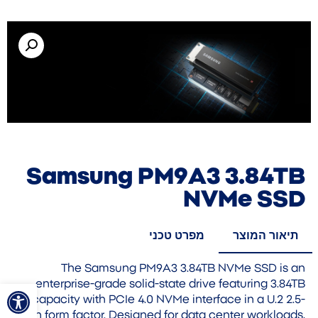
Samsung PM9A3 3.84TB
NVMe SSD
תיאור המוצר
מפרט טכני
The Samsung PM9A3 3.84TB NVMe SSD is an
פתח סרגל
enterprise-grade solid-state drive featuring 3.84TB
capacity with PCIe 4.0 NVMe interface in a U.2 2.5-
inch form factor. Designed for data center workloads,