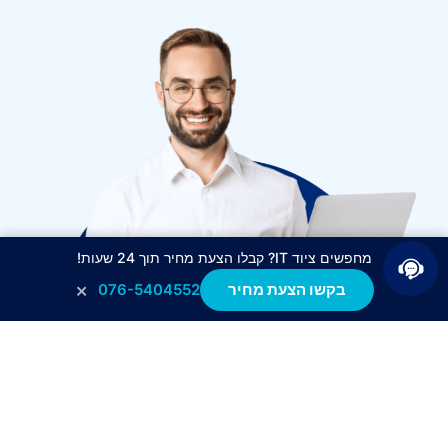
מחפשים ציוד IT? קבלו הצעת מחיר תוך 24 שעות!
×
בקשו הצעת מחיר
076-5404552