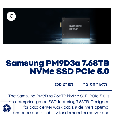
Samsung PM9D3a 7.68TB
NVMe SSD PCIe 5.0
תיאור המוצר
מפרט טכני
The Samsung PM9D3a 7.68TB NVMe SSD PCIe 5.0 is
פתח סרגל
an enterprise-grade SSD featuring 7.68TB. Designed
for data center workloads, it delivers optimal
performance and reliability for demanding server and