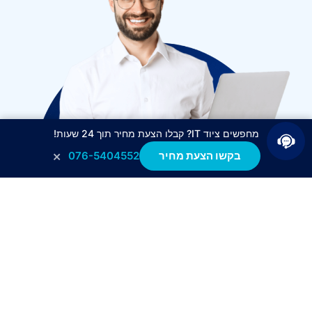
מחפשים ציוד IT? קבלו הצעת מחיר תוך 24 שעות!
×
בקשו הצעת מחיר
076-5404552