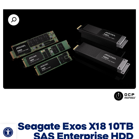
פתח סרגל
Seagate Exos X18 10TB
SAS Enterprise HDD