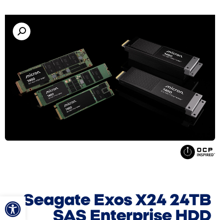
פתח סרגל
Seagate Exos X24 24TB
SAS Enterprise HDD