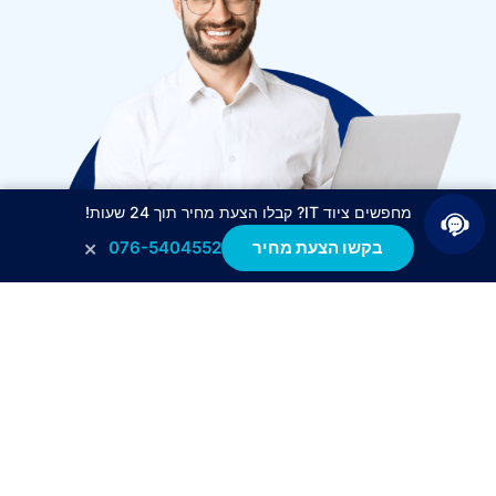
מחפשים ציוד IT? קבלו הצעת מחיר תוך 24 שעות!
×
בקשו הצעת מחיר
076-5404552