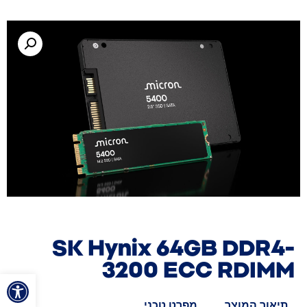
SK Hynix 64GB DDR4-
3200 ECC RDIMM
פתח סרגל
תיאור המוצר
מפרט טכני