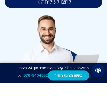
לחצו לשליחה
מחפשים ציוד IT? קבלו הצעת מחיר תוך 24 שעות!
×
בקשו הצעת מחיר
076-5404552