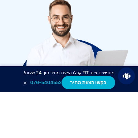
מחפשים ציוד IT? קבלו הצעת מחיר תוך 24 שעות!
×
בקשו הצעת מחיר
076-5404552