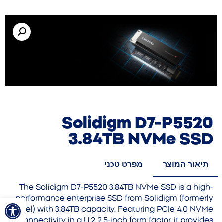
Solidigm D7-P5520
3.84TB NVMe SSD
תיאור המוצר
מפרט טכני
The Solidigm D7-P5520 3.84TB NVMe SSD is a high-
פתח סרגל
performance enterprise SSD from Solidigm (formerly
Intel) with 3.84TB capacity. Featuring PCIe 4.0 NVMe
connectivity in a U.2 2.5-inch form factor, it provides