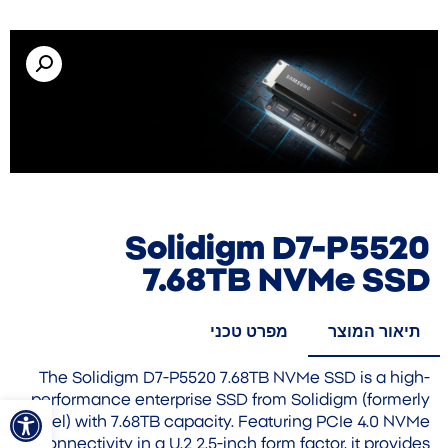
Solidigm D7-P5520
7.68TB NVMe SSD
תיאור המוצר
מפרט טכני
The Solidigm D7-P5520 7.68TB NVMe SSD is a high-
פתח סרגל
performance enterprise SSD from Solidigm (formerly
Intel) with 7.68TB capacity. Featuring PCIe 4.0 NVMe
connectivity in a U.2 2.5-inch form factor, it provides