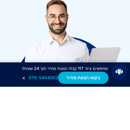
מחפשים ציוד IT? קבלו הצעת מחיר תוך 24 שעות!
×
בקשו הצעת מחיר
076-5404552