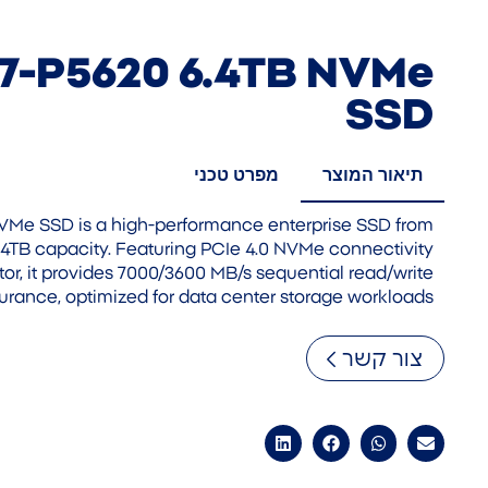
D7-P5620 6.4TB NVMe
SSD
תיאור המוצר
מפרט טכני
VMe SSD is a high-performance enterprise SSD from
 6.4TB capacity. Featuring PCIe 4.0 NVMe connectivity
ctor, it provides 7000/3600 MB/s sequential read/write
ance, optimized for data center storage workloads.
צור קשר