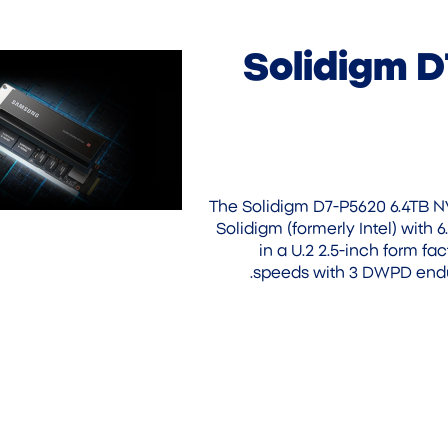
Solidigm 
The Solidigm D7-P5620 6.4TB N
Solidigm (formerly Intel) with
in a U.2 2.5-inch form fa
speeds with 3 DWPD endur