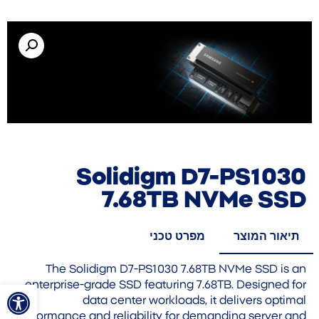
Solidigm D7-PS1030
7.68TB NVMe SSD
תיאור המוצר
מפרט טכני
The Solidigm D7-PS1030 7.68TB NVMe SSD is an
פתח סרגל
enterprise-grade SSD featuring 7.68TB. Designed for
data center workloads, it delivers optimal
performance and reliability for demanding server and