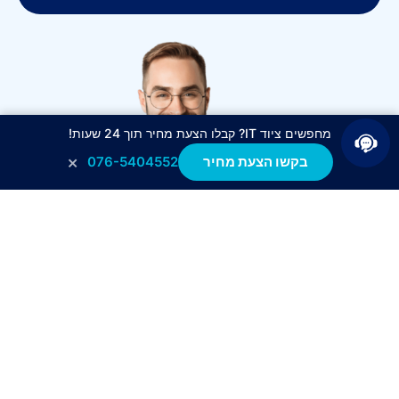
מחפשים ציוד IT? קבלו הצעת מחיר תוך 24 שעות!
×
בקשו הצעת מחיר
076-5404552