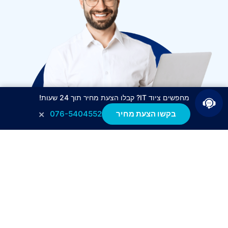
מחפשים ציוד IT? קבלו הצעת מחיר תוך 24 שעות!
×
בקשו הצעת מחיר
076-5404552