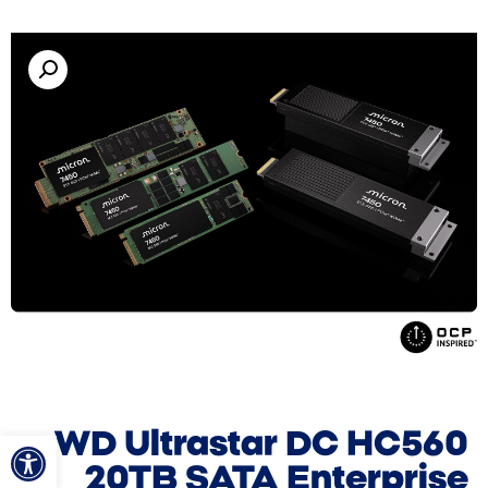
פתח סרגל
WD Ultrastar DC HC560
20TB SATA Enterprise