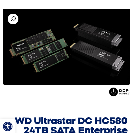
פתח סרגל
WD Ultrastar DC HC580
24TB SATA Enterprise