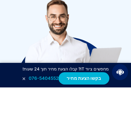
מחפשים ציוד IT? קבלו הצעת מחיר תוך 24 שעות!
×
בקשו הצעת מחיר
076-5404552