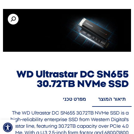
WD Ultrastar DC SN655
30.72TB NVMe SSD
תיאור המוצר
מפרט טכני
The WD Ultrastar DC SN655 30.72TB NVMe SSD is a
פתח סרגל
high-reliability enterprise SSD from Western Digital's
Ultrastar line, featuring 30.72TB capacity over PCIe 4.0
NVMe. With a U.3 2.5-inch form factor and 6800/3800