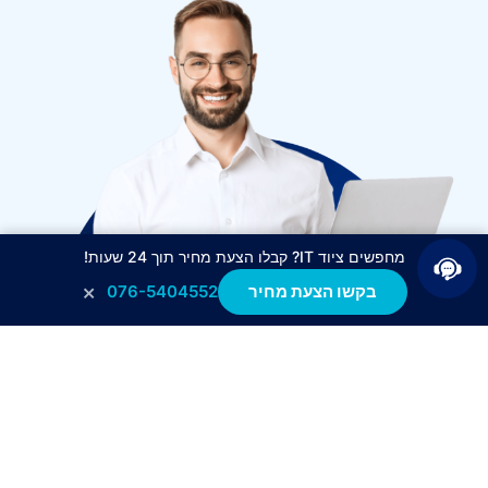
מחפשים ציוד IT? קבלו הצעת מחיר תוך 24 שעות!
×
בקשו הצעת מחיר
076-5404552