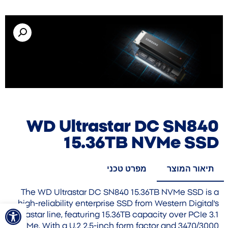
WD Ultrastar DC SN840
15.36TB NVMe SSD
תיאור המוצר
מפרט טכני
The WD Ultrastar DC SN840 15.36TB NVMe SSD is a
פתח סרגל
high-reliability enterprise SSD from Western Digital's
Ultrastar line, featuring 15.36TB capacity over PCIe 3.1
NVMe. With a U.2 2.5-inch form factor and 3470/3000