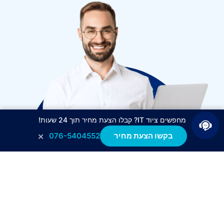
מחפשים ציוד IT? קבלו הצעת מחיר תוך 24 שעות!
×
בקשו הצעת מחיר
076-5404552