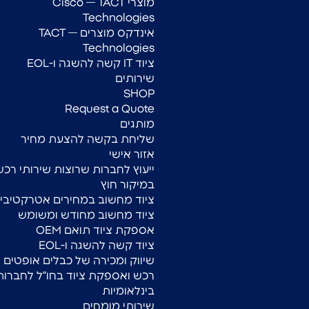
מוצרי Cisco — TACT
Technologies
אינדקס מוצרים — TACT
Technologies
ציוד IT קשה להשגה ו-EOL
שירותים
SHOP
Request a Quote
מותגים
שליחת בקשה להצעת מחיר
אזור אישי
ייעוץ לחברות שרוצות שירותי רכש
במיקור חוץ
ציוד מחשוב במחירים אטרקטיביי
ציוד מחשוב מחודש ומשומש
אספקת ציוד תואם OEM
ציוד קשה להשגה ו-EOL
שיווק ומכירה של כבלים אופטים
רכש ואספקת ציוד בחו”ל לחברות
בינלאומיות
שירותי מומחים