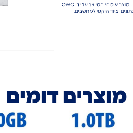
כונן SSD אחסון פנימי מבית OWC — חיבור Thunderbolt 3. מוצר איכותי המיוצר על ידי OWC
מוצרים דומים