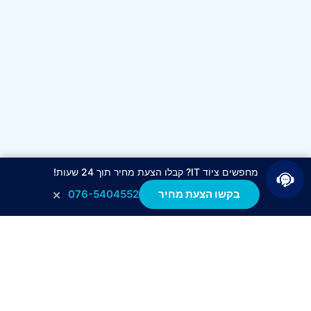
מחפשים ציוד IT? קבלו הצעת מחיר תוך 24 שעות!
×
בקשו הצעת מחיר
076-5404552