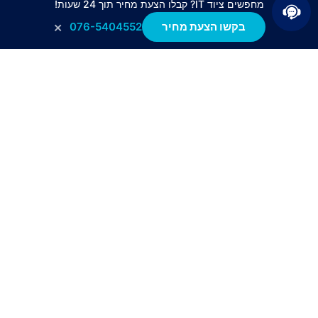
מחפשים ציוד IT? קבלו הצעת מחיר תוך 24 שעות!
×
בקשו הצעת מחיר
076-5404552